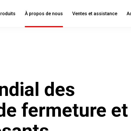
roduits
À propos de nous
Ventes et assistance
A
ndial des
e fermeture et