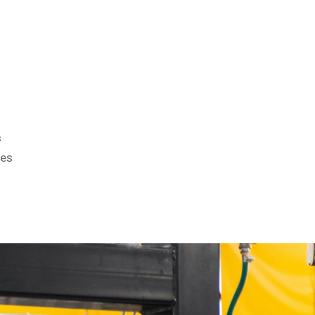
s
des