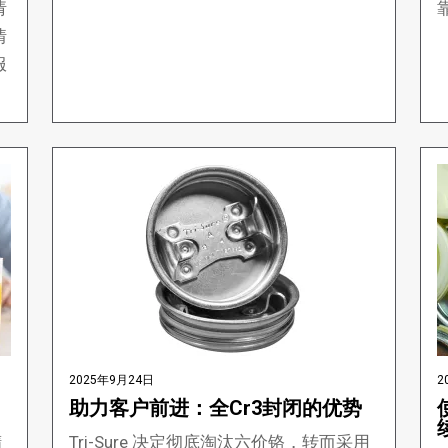
请
情
服
2025年9月24日
2
助力客户前进：全Cr3封闭的优势
精
Tri-Sure 决定彻底淘汰六价铬，转而采用