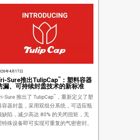
026年4月17日
™
ri-Sure推出TulipCap
：塑料容器
防漏、可持续封盖技术的新标准
™
ri-Sure 推出了 TulipCap
，重新定义了塑
料容器封盖，采用双组分系统，可适应瓶
颈缺陷，减少高达 80% 的关闭扭矩，无
需特殊设备即可实现可重复的气密密封。